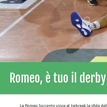
Romeo, è tuo il derb
La Romeo Sorrento vince al tiebreak la sfida del