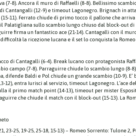
a (7-8). Ancora il muro di Raffaelli (8-8). Bellissimo scamb
o di Cantangalli (12-9) e timeout Lagonegro. Brignach in atta
e (15-11). Ferrato chiude di primo tocco il pallone che arriva
 il Palatigliana sullo scambio lungo chiuso dal block-out d
irre firma un fantastico ace (21-14). Cantagalli con il muro 
ifficoltà la ricezione lucana e il set lo conquista la Romeo 
tacco di Cantagalli (6-4). Break lucano con protagonista Raff
bio campo (7-8). Parraguirre chiude lo scambio lungo (8-8).
ana, difende Baldi e Pol chiude un grande scambio (10-9). E’ 
3-12), entra Iurisci al servizio, timeout Lagonegro. L’ace d
nulla il primo match point (14-13), timeout per mister Espos
rraguirre che chiude il match con il block-out (15-13). La R
neto
 23-25, 19-25, 25-18, 15-13) – Romeo Sorrento: Tulone 2, Pol