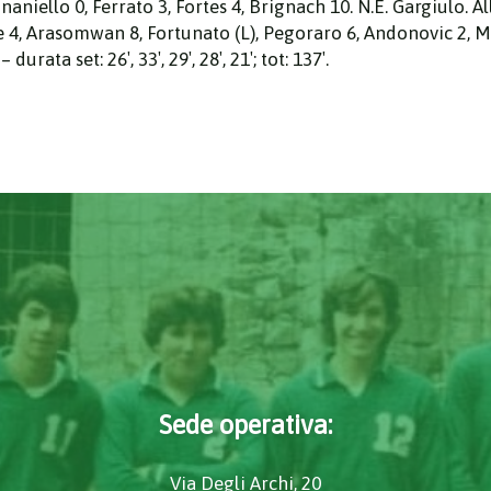
gnaniello 0, Ferrato 3, Fortes 4, Brignach 10. N.E. Gargiulo. 
 4, Arasomwan 8, Fortunato (L), Pegoraro 6, Andonovic 2, Mas
ata set: 26′, 33′, 29′, 28′, 21′; tot: 137′.
Sede operativa:
Via Degli Archi, 20