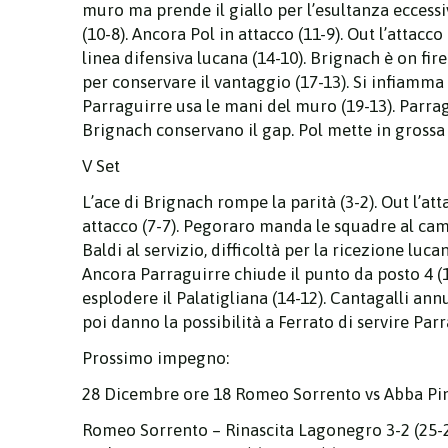
muro ma prende il giallo per l’esultanza eccessiv
(10-8). Ancora Pol in attacco (11-9). Out l’attacc
linea difensiva lucana (14-10). Brignach è on fir
per conservare il vantaggio (17-13). Si infiamma
Parraguirre usa le mani del muro (19-13). Parragu
Brignach conservano il gap. Pol mette in grossa d
V Set
L’ace di Brignach rompe la parità (3-2). Out l’at
attacco (7-7). Pegoraro manda le squadre al cam
Baldi al servizio, difficoltà per la ricezione luc
Ancora Parraguirre chiude il punto da posto 4 (1
esplodere il Palatigliana (14-12). Cantagalli an
poi danno la possibilità a Ferrato di servire Pa
Prossimo impegno:
28 Dicembre ore 18 Romeo Sorrento vs Abba Pi
Romeo Sorrento – Rinascita Lagonegro 3-2 (25-21,