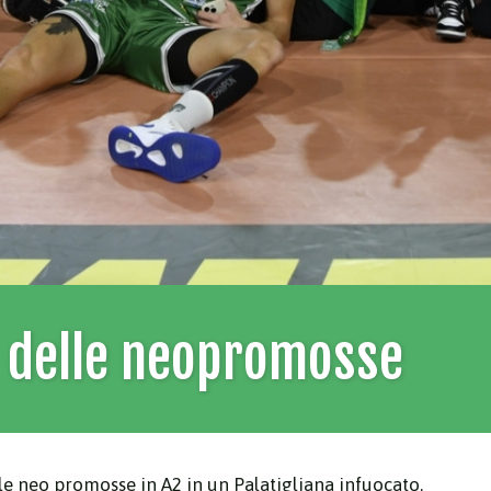
y delle neopromosse
le neo promosse in A2 in un Palatigliana infuocato.