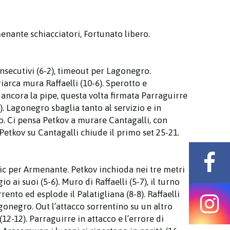
enante schiacciatori, Fortunato libero.
onsecutivi (6-2), timeout per Lagonegro.
iarca mura Raffaelli (10-6). Sperotto e
a ancora la pipe, questa volta firmata Parraguirre
 Lagonegro sbaglia tanto al servizio e in
to. Ci pensa Petkov a murare Cantagalli, con
Petkov su Cantagalli chiude il primo set 25-21.
vic per Armenante. Petkov inchioda nei tre metri
o ai suoi (5-6). Muro di Raffaelli (5-7), il turno
ento ed esplode il Palatigliana (8-8). Raffaelli
gonegro. Out l’attacco sorrentino su un altro
12-12). Parraguirre in attacco e l’errore di