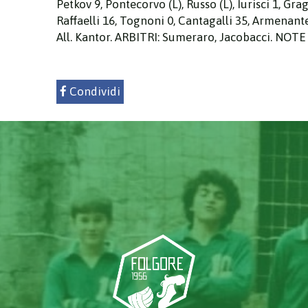
Petkov 9, Pontecorvo (L), Russo (L), Iurisci 1, Gra
Raffaelli 16, Tognoni 0, Cantagalli 35, Armenante
All. Kantor. ARBITRI: Sumeraro, Jacobacci. NOTE – dur
Condividi