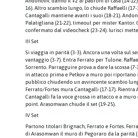
Andonovic danno il +2 ai padroni di casa (14-12).
16). Altro scambio lungo, lo chiude Raffaelli (17
Cantagalli mantiene avanti i suoi (18-21). Andon
Palatigliana (21-22), timeout per mister Kantor. 
confermato dal videocheck (23-24). Iurisci mette i
III Set
Si viaggia in parità (3-3). Ancora una volta sul 
vantaggio (3-7). Entra Ferrato per Tulone. Raffaell
Sorrento. Parragguire prova a dare la scossa (7-
in attacco prima e Petkov a muro poi riportano in
pubblico chiudendo un avvincente scambio lungo (
Ferrato/Fortes mura Cantagalli (17-17). Rientra 
Cantagalli fa la voce grossa in attacco e a muro 
point. Arasomwan chiude il set (19-25).
IV Set
Partono titolari Brignach, Ferrato e Fortes. Ferr
di Arasomwan il muro di Pegoraro da la parità (5-