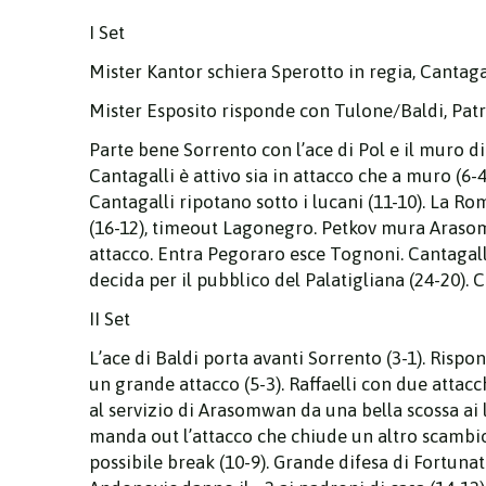
I Set
Mister Kantor schiera Sperotto in regia, Cantaga
Mister Esposito risponde con Tulone/Baldi, Patr
Parte bene Sorrento con l’ace di Pol e il muro d
Cantagalli è attivo sia in attacco che a muro (6-
Cantagalli ripotano sotto i lucani (11-10). La Ro
(16-12), timeout Lagonegro. Petkov mura Arasomw
attacco. Entra Pegoraro esce Tognoni. Cantagalli
decida per il pubblico del Palatigliana (24-20). 
II Set
L’ace di Baldi porta avanti Sorrento (3-1). Risp
un grande attacco (5-3). Raffaelli con due attacchi
al servizio di Arasomwan da una bella scossa ai l
manda out l’attacco che chiude un altro scambio 
possibile break (10-9). Grande difesa di Fortunato