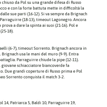
io chiuso da Pol su una grande difesa di Russo
cco e con la forte battuta mette in difficoltà la
 dalle sue parti (16-12). Si va sempre da Brignach
i Parraguirre (18-13), timeout Lagonegro. Ancora
prova a dare la spinta ai suoi (21-16). Pol e
(25-18).
aelli (6-7), timeout Sorrento. Brignach ancora in
 Brignach usa le mani del muro (9-9). Entra
battaglia. Parraguirre chiude la pipe (12-11).
el giovane schiacciatore biancoverde fa
ito. Due grandi coperture di Russo prima e Pol
omeo Sorrento conquista il match 3-2.
 14, Patriarca 5, Baldi 10, Parraguirre 19,