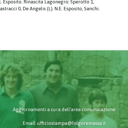
All. Esposito. Rinascita Lagonegro: Sperotto 1,
tracci 0, De Angelis (L). N.E. Esposito, Sanchi.
Aggiornamenti a cura dell'area comunicazione
Email: ufficiostampa@folgoremassa.it