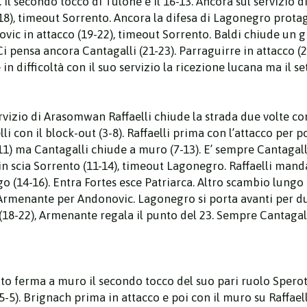
 Il secondo tocco di Tulone è il 16-13. Ancora sul servizio d
-18), timeout Sorrento. Ancora la difesa di Lagonegro protag
ovic in attacco (19-22), timeout Sorrento. Baldi chiude un 
Ci pensa ancora Cantagalli (21-23). Parraguirre in attacco (2
n difficoltà con il suo servizio la ricezione lucana ma il set
servizio di Arasomwan Raffaelli chiude la strada due volte co
i con il block-out (3-8). Raffaelli prima con l’attacco per poi
11) ma Cantagalli chiude a muro (7-13). E’ sempre Cantagalli
 scia Sorrento (11-14), timeout Lagonegro. Raffaelli manda in
14-16). Entra Fortes esce Patriarca. Altro scambio lungo ch
Armenante per Andonovic. Lagonegro si porta avanti per due
(18-22), Armenante regala il punto del 23. Sempre Cantagalli
ato ferma a muro il secondo tocco del suo pari ruolo Sperott
5). Brignach prima in attacco e poi con il muro su Raffaelli 