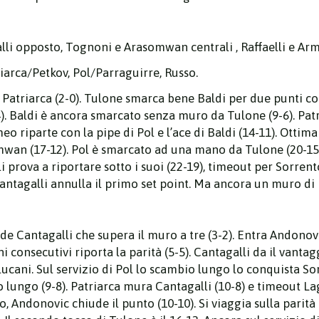
lli opposto, Tognoni e Arasomwan centrali , Raffaelli e Arm
iarca/Petkov, Pol/Parraguirre, Russo.
i Patriarca (2-0). Tulone smarca bene Baldi per due punti c
4). Baldi è ancora smarcato senza muro da Tulone (9-6). Patr
meo riparte con la pipe di Pol e l’ace di Baldi (14-11). Ottim
an (17-12). Pol è smarcato ad una mano da Tulone (20-15).
 prova a riportare sotto i suoi (22-19), timeout per Sorren
Cantagalli annulla il primo set point. Ma ancora un muro di 
onde Cantagalli che supera il muro a tre (3-2). Entra Andono
 consecutivi riporta la parità (5-5). Cantagalli da il vantaggi
ucani. Sul servizio di Pol lo scambio lungo lo conquista Sorr
lungo (9-8). Patriarca mura Cantagalli (10-8) e timeout La
, Andonovic chiude il punto (10-10). Si viaggia sulla parità (