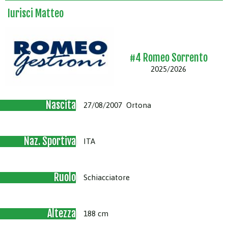
Iurisci Matteo
#4 Romeo Sorrento
2025/2026
Nascita
27/08/2007 Ortona
Naz. Sportiva
ITA
Ruolo
Schiacciatore
Altezza
188 cm