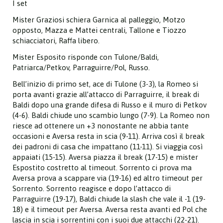
I set
Mister Graziosi schiera Garnica al palleggio, Motzo
opposto, Mazza e Mattei centrali, Tallone e Tiozzo
schiacciatori, Raffa libero.
Mister Esposito risponde con Tulone/Baldi,
Patriarca/Petkov, Parraguirre/Pol, Russo.
Bell’inizio di primo set, ace di Tulone (3-3), la Romeo si
porta avanti grazie all’attacco di Parraguirre, il break di
Baldi dopo una grande difesa di Russo e il muro di Petkov
(4-6). Baldi chiude uno scambio lungo (7-9). La Romeo non
riesce ad ottenere un +3 nonostante ne abbia tante
occasioni e Aversa resta in scia (9-11). Arriva così il break
dei padroni di casa che impattano (11-11). Si viaggia così
appaiati (15-15). Aversa piazza il break (17-15) e mister
Espostito costretto al timeout. Sorrento ci prova ma
Aversa prova a scappare via (19-16) ed altro timeout per
Sorrento. Sorrento reagisce e dopo l’attacco di
Parraguirre (19-17), Baldi chiude la slash che vale il -1 (19-
18) e il timeout per Aversa. Aversa resta avanti ed Pol che
lascia in scia i sorrentini con i suoi due attacchi (22-21).