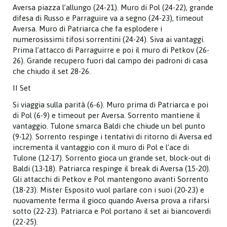
Aversa piazza l’allungo (24-21). Muro di Pol (24-22), grande
difesa di Russo e Parraguire va a segno (24-23), timeout
Aversa. Muro di Patriarca che fa esplodere i
numerosissimi tifosi sorrentini (24-24). Siva ai vantaggi.
Prima l’attacco di Parraguirre e poi il muro di Petkov (26-
26). Grande recupero fuori dal campo dei padroni di casa
che chiudo il set 28-26.
II Set
Si viaggia sulla parità (6-6). Muro prima di Patriarca e poi
di Pol (6-9) e timeout per Aversa. Sorrento mantiene il
vantaggio. Tulone smarca Baldi che chiude un bel punto
(9-12). Sorrento respinge i tentativi di ritorno di Aversa ed
incrementa il vantaggio con il muro di Pol e l’ace di
Tulone (12-17). Sorrento gioca un grande set, block-out di
Baldi (13-18). Patriarca respinge il break di Aversa (15-20).
Gli attacchi di Petkov e Pol mantengono avanti Sorrento
(18-23). Mister Esposito vuol parlare con i suoi (20-23) e
nuovamente ferma il gioco quando Aversa prova a rifarsi
sotto (22-23). Patriarca e Pol portano il set ai biancoverdi
(22-25).