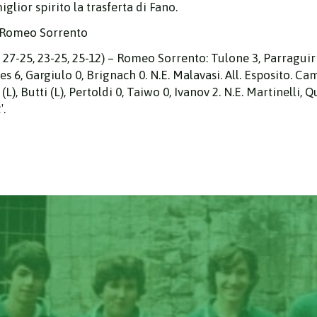
glior spirito la trasferta di Fano.
s Romeo Sorrento
7-25, 23-25, 25-12) – Romeo Sorrento: Tulone 3, Parraguirre 
rtes 6, Gargiulo 0, Brignach 0. N.E. Malavasi. All. Esposito. 
L), Butti (L), Pertoldi 0, Taiwo 0, Ivanov 2. N.E. Martinelli, 
′.