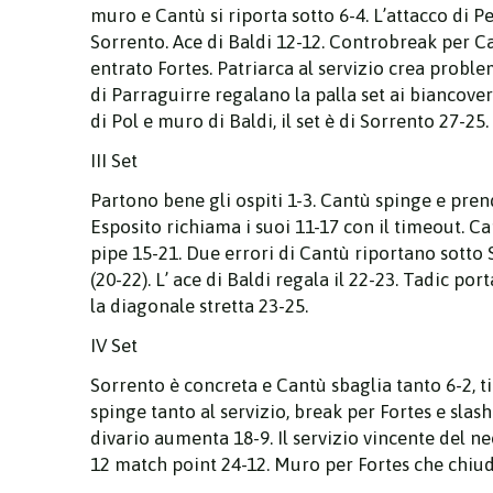
muro e Cantù si riporta sotto 6-4. L’attacco di P
Sorrento. Ace di Baldi 12-12. Controbreak per Ca
entrato Fortes. Patriarca al servizio crea proble
di Parraguirre regalano la palla set ai biancove
di Pol e muro di Baldi, il set è di Sorrento 27-25.
III Set
Partono bene gli ospiti 1-3. Cantù spinge e prend
Esposito richiama i suoi 11-17 con il timeout. C
pipe 15-21. Due errori di Cantù riportano sotto 
(20-22). L’ ace di Baldi regala il 22-23. Tadic po
la diagonale stretta 23-25.
IV Set
Sorrento è concreta e Cantù sbaglia tanto 6-2, t
spinge tanto al servizio, break per Fortes e slas
divario aumenta 18-9. Il servizio vincente del ne
12 match point 24-12. Muro per Fortes che chiud