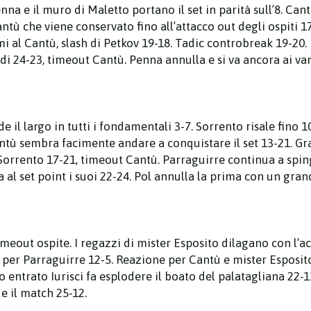
enna e il muro di Maletto portano il set in parità sull’8. Ca
ntù che viene conservato fino all’attacco out degli ospiti 
mi al Cantù, slash di Petkov 19-18. Tadic controbreak 19-20.
rdi 24-23, timeout Cantù. Penna annulla e si va ancora ai va
e il largo in tutti i fondamentali 3-7. Sorrento risale fino 1
antù sembra facimente andare a conquistare il set 13-21. Gr
Sorrento 17-21, timeout Cantù. Parraguirre continua a sping
rta al set point i suoi 22-24. Pol annulla la prima con un gr
imeout ospite. I regazzi di mister Esposito dilagano con l’a
h per Parraguirre 12-5. Reazione per Cantù e mister Esposito
o entrato Iurisci fa esplodere il boato del palatagliana 22-11
e il match 25-12.