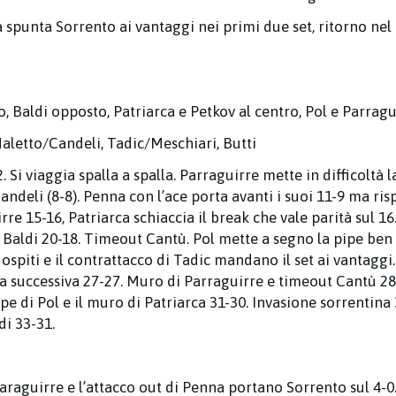
 la spunta Sorrento ai vantaggi nei primi due set, ritorno n
, Baldi opposto, Patriarca e Petkov al centro, Pol e Parragui
letto/Candeli, Tadic/Meschiari, Butti
2-2. Si viaggia spalla a spalla. Parraguirre mette in difficolt
Candeli (8-8). Penna con l’ace porta avanti i suoi 11-9 ma r
re 15-16, Patriarca schiaccia il break che vale parità sul 16
 di Baldi 20-18. Timeout Cantù. Pol mette a segno la pipe be
ospiti e il contrattacco di Tadic mandano il set ai vantagg
la successiva 27-27. Muro di Parraguirre e timeout Cantù 28
e di Pol e il muro di Patriarca 31-30. Invasione sorrentina 3
di 33-31.
 Paraguirre e l’attacco out di Penna portano Sorrento sul 4-0