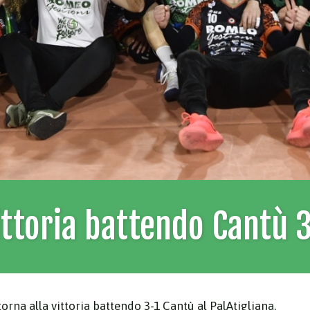
ittoria battendo Cantù 
rna alla vittoria battendo 3-1 Cantù al PalAtigliana.