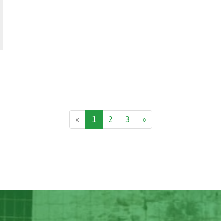
«
1
2
3
»