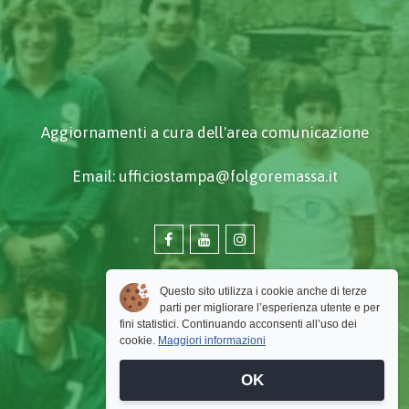
Aggiornamenti a cura dell'area comunicazione
Email: ufficiostampa@folgoremassa.it
Questo sito utilizza i cookie anche di terze
parti per migliorare l’esperienza utente e per
fini statistici. Continuando acconsenti all’uso dei
cookie.
Maggiori informazioni
OK